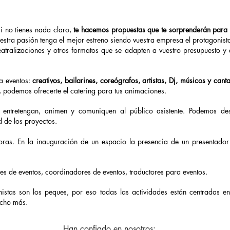
si no tienes nada claro,
te hacemos propuestas que te sorprenderán para q
tra pasión tenga el mejor estreno siendo vuestra empresa el protagonist
teatralizaciones y otros formatos que se adapten a vuestro presupuesto y
a eventos:
creativos, bailarines, coreógrafos, artistas, Dj, músicos y can
 podemos ofrecerte el catering para tus animaciones.
e entretengan, animen y comuniquen al público asistente. Podemos de
 de los proyectos.
oras. En la inauguración de un espacio la presencia de un presentador
es de eventos, coordinadores de eventos, traductores para eventos.
nistas son los peques, por eso todas las actividades están centradas e
cho más.
Han confiado en nosotros: