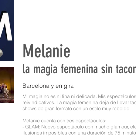
Melanie
la magia femenina sin taco
Barcelona y en gira
Mi magia no es ni fina ni delicada. Mis espectáculo
reivindicativos. La magia femenina deja de llevar ta
shows de gran formato con un estilo muy rebelde.
Melanie cuenta con tres espectáculos:
- GLAM: Nuevo espectáculo con mucho glamour, el
ilusiones imposibles con una duración de 75 minuto