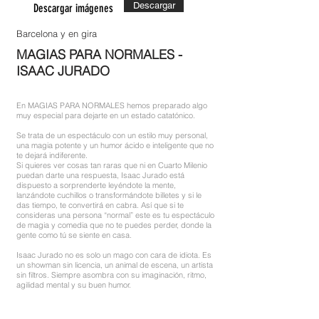
Descargar
Descargar imágenes
Barcelona y en gira
MAGIAS PARA NORMALES -
ISAAC JURADO
En MAGIAS PARA NORMALES hemos preparado algo
muy especial para dejarte en un estado catatónico.
Se trata de un espectáculo con un estilo muy personal,
una magia potente y un humor ácido e inteligente que no
te dejará indiferente.
Si quieres ver cosas tan raras que ni en Cuarto Milenio
puedan darte una respuesta, Isaac Jurado está
dispuesto a sorprenderte leyéndote la mente,
lanzándote cuchillos o transformándote billetes y si le
das tiempo, te convertirá en cabra. Así que si te
consideras una persona “normal” este es tu espectáculo
de magia y comedia que no te puedes perder, donde la
gente como tú se siente en casa.
Isaac Jurado no es solo un mago con cara de idiota. Es
un showman sin licencia, un animal de escena, un artista
sin filtros. Siempre asombra con su imaginación, ritmo,
agilidad mental y su buen humor.
Ha trabajado en los mejores festivales y teatros de
España. Es uno de los magos más solicitados para