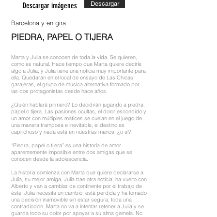
Descargar
Descargar imágenes
Barcelona y en gira
PIEDRA, PAPEL O TIJERA
Marta y Julia se conocen de toda la vida. Se quieren,
como es natural. Hace tiempo que Marta quiere decirle
algo a Julia, y Julia tiene una noticia muy importante para
ella. Quedarán en el local de ensayo de Las Chicas
garajeras, el grupo de música alternativa formado por
las dos protagonistas desde hace años.
¿Quién hablará primero? Lo decidirán jugando a piedra,
papel o tijera. Las pasiones ocultas, el dolor escondido y
un amor con múltiples matices se cuelan en el juego de
una manera tramposa e inevitable, el destino es
caprichoso y nada está en nuestras manos. ¿o sí?
“Piedra, papel o tijera” es una historia de amor
aparentemente imposible entre dos amigas que se
conocen desde la adolescencia.
La historia comienza con Marta que quiere declararse a
Julia, su mejor amiga, Julia trae otra noticia, ha vuelto con
Alberto y van a cambiar de continente por el trabajo de
éste. Julia necesita un cambio, está perdida y ha tomado
una decisión inamovible sin estar segura, toda una
contradicción. Marta no va a intentar retener a Julia y se
guarda todo su dolor por apoyar a su alma gemela. No